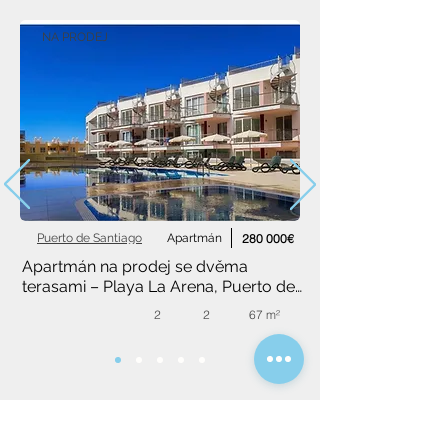
NA PRODEJ
Puerto de Santiago
Apartmán
280 000€
Apartmán na prodej se dvěma 
terasami – Playa La Arena, Puerto de 
Santiago
2
2
67 m²
Poptávkový formulář