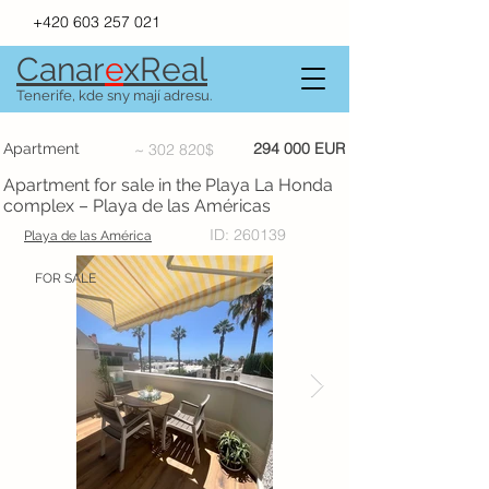
+420 603 257 021
Canar
e
xR
e
al
Tenerife, kde sny mají adresu.
294 000 EUR
Apartment
~ 302 820$
Apartment for sale in the Playa La Honda
complex – Playa de las Américas
ID: 260139
Playa de las América
FOR SALE