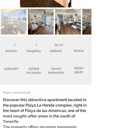
1
1
55 m²
terasa
ložnice
koupelny
velikost
blízko
vybavení
výhled
bazén
pláže
na oceán
komunitní
Popis nemovitosti
Discover this attractive apartment located in
the popular Playa La Honda complex, right in
the heart of Playa de las Américas, one of the
most sought-after areas in the south of
Tenerife.
The property offers stunning panoramic