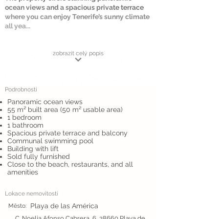
ocean views and a spacious private terrace
where you can enjoy Tenerife’s sunny climate
all yea...
zobrazit celý popis
Podrobnosti
Panoramic ocean views
55 m² built area (50 m² usable area)
1 bedroom
1 bathroom
Spacious private terrace and balcony
Communal swimming pool
Building with lift
Sold fully furnished
Close to the beach, restaurants, and all
amenities
Lokace nemovitosti
Playa de las América
Město:
C. Noelia Afonso Cabrera, 6, 38660 Playa de