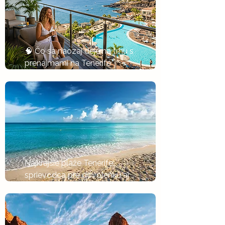
🧠 Čo sa naozaj deje na trhu s 
prenájmami na Tenerife
Tlačítko
Najkrajšie pláže Tenerife: 
sprievodca pre dovolenku aj 
investície
Tlačítko