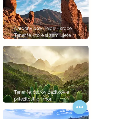
Národný park Teide – srdce 
Tenerife, ktoré si zamilujete
Tlačítko
Tenerife: ostrov zážitkov a 
príležitostí pri mori
Tlačítko