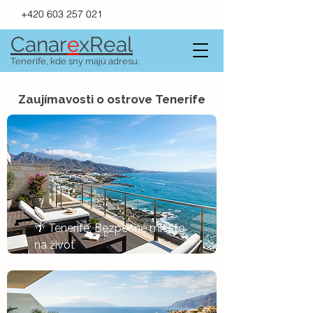
+420 603 257 021
Canar
e
xR
e
al
Tenerife, kde sny majú adresu.
Zaujímavosti o ostrove Tenerife
🌴 Tenerife: Bezpečné miesto 
na život
Tlačítko