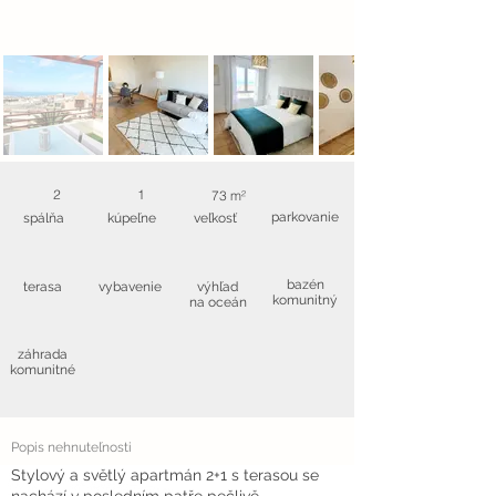
2
1
73 m²
parkovanie
spálňa
kúpeľne
veľkosť
bazén
terasa
vybavenie
výhľad
komunitný
na oceán
záhrada
komunitné
Popis nehnuteľnosti
Stylový a světlý apartmán 2+1 s terasou se