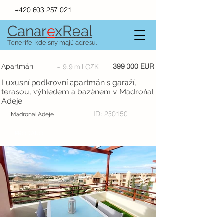
+420 603 257 021
Canar
e
xR
e
al
Tenerife, kde sny majú adresu.
399 000 EUR
Apartmán
~ 9.9 mil CZK
Luxusní podkrovní apartmán s garáží,
terasou, výhledem a bazénem v Madroňal
Adeje
ID: 250150
Madronal Adeje
PRODÁNO