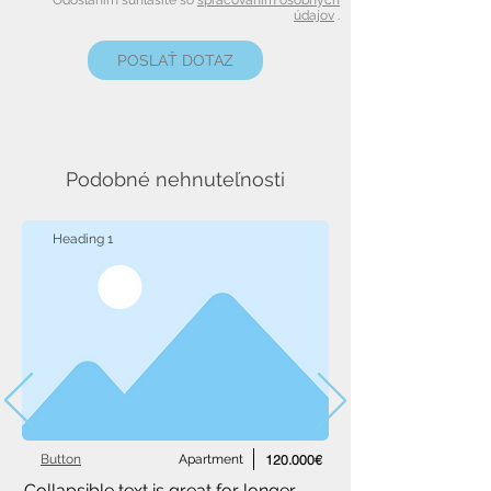
Odoslaním súhlasíte so
spracovaním osobných
údajov
.
POSLAŤ DOTAZ
Podobné nehnuteľnosti
Heading 1
Button
Apartment
120.000€
Collapsible text is great for longer 