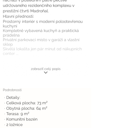
nachází v posledním patře pečlivě
udržovaného rezidenčního komplexu v
prestižní čtvrti Madroñal.
Hlavní přednosti:
Prostorný interiér s moderní polootevřenou
kuchyní
Kompletně vybavená kuchyň a praktická
prádelna
Privátní parkovací místo v garáži a vlastní
sklep
Skvělá lokalita jen pár minut od nákupních
center ...
zobraziť celý popis
Podrobnosti
· Detaily:
· Celková plocha: 73 m²
· Obytná plocha: 64 m²
· Terasa: 9 m²
· Komunitní bazén
· 2 ložnice