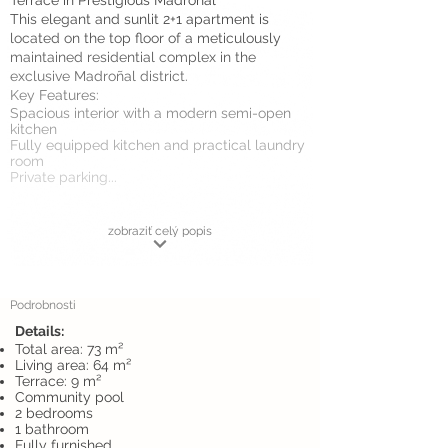
Terrace in Prestigious Madroñal
This elegant and sunlit 2+1 apartment is
located on the top floor of a meticulously
maintained residential complex in the
exclusive Madroñal district.
Key Features:
Spacious interior with a modern semi-open
kitchen
Fully equipped kitchen and practical laundry
room
Private parking...
zobraziť celý popis
Podrobnosti
Details:
Total area: 73 m²
Living area: 64 m²
Terrace: 9 m²
Community pool
2 bedrooms
1 bathroom
Fully furnished