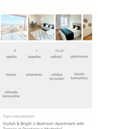
2
1
73 m²
parkovanie
spálňa
kúpeľne
veľkosť
bazén
terasa
vybavenie
výhľad
komunitný
na oceán
záhrada
komunitné
Popis nehnuteľnosti
Stylish & Bright 2-Bedroom Apartment with