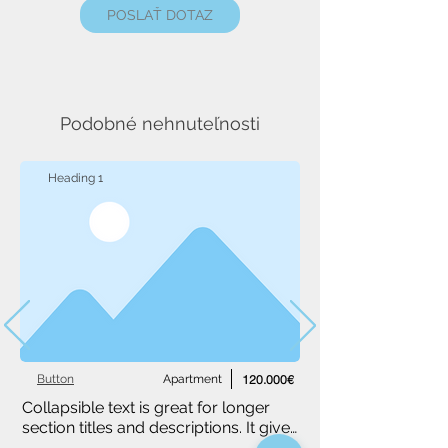
POSLAŤ DOTAZ
Podobné nehnuteľnosti
Heading 1
Button
Apartment
120.000€
Collapsible text is great for longer 
section titles and descriptions. It gives 
people access to all the info they 