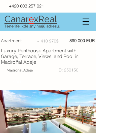
+420 603 257 021
Canar
e
xR
e
al
Tenerife, kde sny majú adresu.
399 000 EUR
Apartment
~ 410 970$
Luxury Penthouse Apartment with
Garage, Terrace, Views, and Pool in
Madroñal Adeje
ID: 250150
Madronal Adeje
SOLD