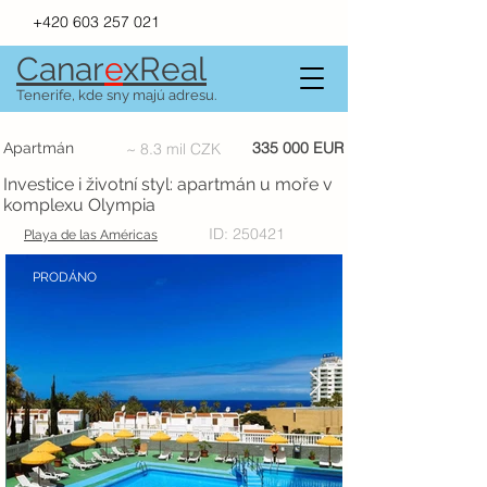
+420 603 257 021
Canar
e
xR
e
al
Tenerife, kde sny majú adresu.
335 000 EUR
Apartmán
~ 8.3 mil CZK
Investice i životní styl: apartmán u moře v
komplexu Olympia
ID: 250421
Playa de las Américas
PRODÁNO