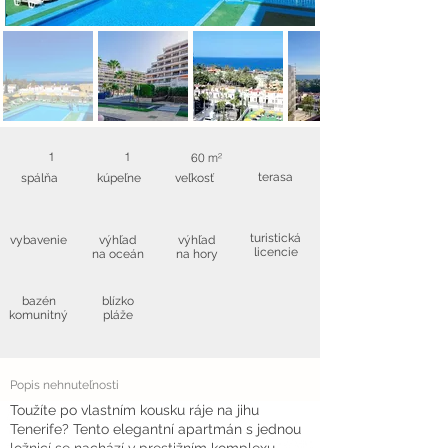
1
1
60 m²
terasa
spálňa
kúpeľne
veľkosť
turistická
vybavenie
výhľad
výhľad
licencie
na oceán
na hory
bazén
blízko
komunitný
pláže
Popis nehnuteľnosti
Toužíte po vlastním kousku ráje na jihu
Tenerife? Tento elegantní apartmán s jednou