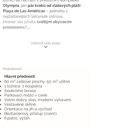
ložnicí se nachází v prestižním komplexu
Olympia
, jen
pár kroků od zlatavých pláží
Playa de Las Américas
– jednoho z
nejžádanějších letovisek ostrova.
Interiér vás přivítá
světlým obývacím
prostorem</...
zobraziť celý popis
Podrobnosti
Hlavní přednosti
60 m² celkové plochy, 50 m² užitné
1 ložnice, 1 koupelna
Soukromá terasa
Parkovací místo v ceně
Velmi dobrý stav, moderní vybavení
Vestavěné skříně
Orientace na jih a východ
Bezbariérový přístup (zvenčí
6.patro, výtah