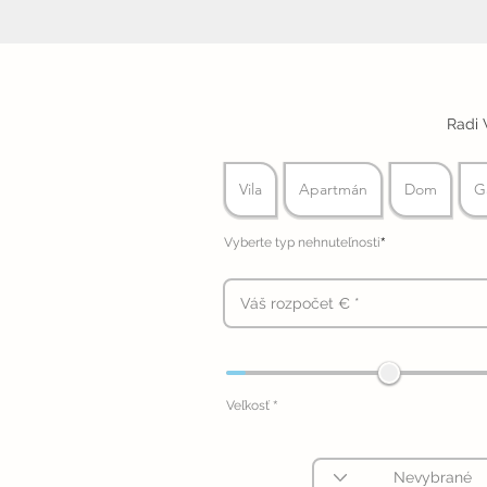
Radi 
Vila
Apartmán
Dom
G
*
Vyberte typ nehnuteľnosti
*
Veľkosť