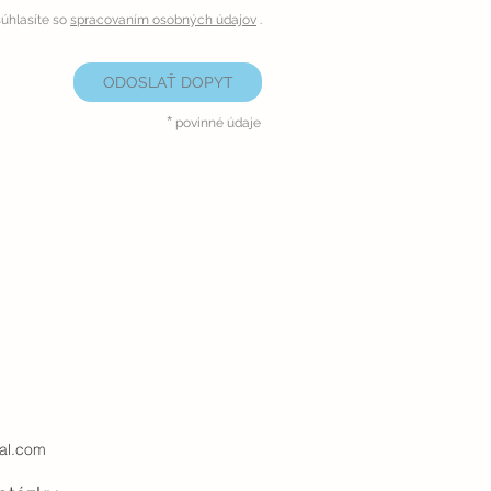
úhlasíte so
spracovaním osobných údajov
.
ODOSLAŤ DOPYT
*
povinné údaje
al.com