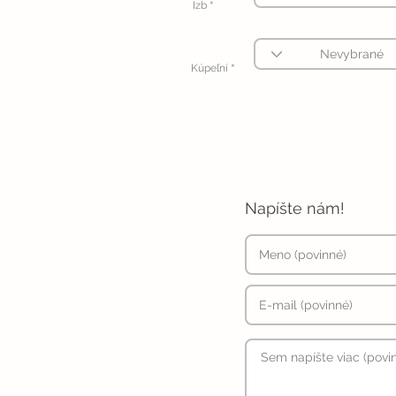
*
Izb
*
Kúpeľní
Napíšte nám!