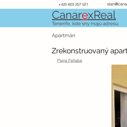
stan@cana
+420 603 257 021
Canar
e
xR
e
al
Tenerife, kde sny majú adresu.
Apartmán
Zrekonstruovaný apar
Playa Fañabe
PRODÁNO