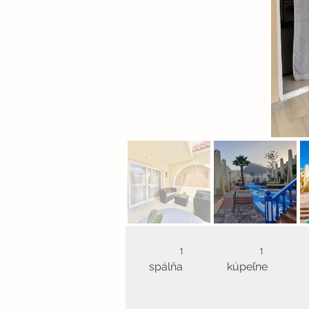
1
1
spálňa
kúpeľne