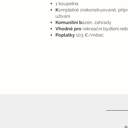
1 koupelna
K
ompletně zrekonstruované, přip
užívání
Komunitní b
azén, zahrady
Vhodné pro
rekreační bydlení neb
Poplatky
103 €/měsíc
R