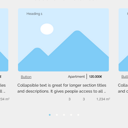
Heading 1
€
Apartment
120.000€
But
Button
les 
Collapsible text is great for longer section titles 
Colla
l 
and descriptions. It gives people access to all 
and d
 
the info they need, while keeping your layout 
the i
234 m²
3
3
1,234 m²
ext 
clean. Link your text to anything, or set your text 
clean
.
box to expand on click. Write your text here...
box t