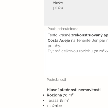
blízko
pláže
Popis nehnuteľnosti
Tento krásně
zrekonstruovaný ap
Costa Adeje
na Tenerife. Jen pár
polohy.
Byt má celkovou rozlohu
70 m²</
Podrobnosti
Hlavní přednosti nemovitosti:
Rozloha
70 m²
Terasa 18 m²
1 ložnice