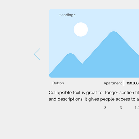
Heading 1
Button
Apartment
120.000
Collapsible text is great for longer section tit
and descriptions. It gives people access to al
the info they need, while keeping your layout
3
3
1,
clean. Link your text to anything, or set your t
box to expand on click. Write your text here..