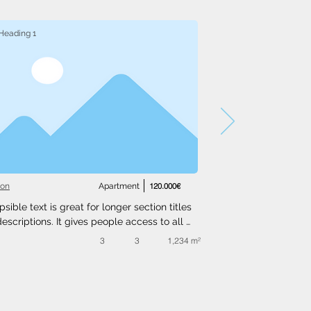
Heading 1
ton
Apartment
120.000€
psible text is great for longer section titles 
escriptions. It gives people access to all 
nfo they need, while keeping your layout 
3
3
1,234 m²
. Link your text to anything, or set your text 
o expand on click. Write your text here...