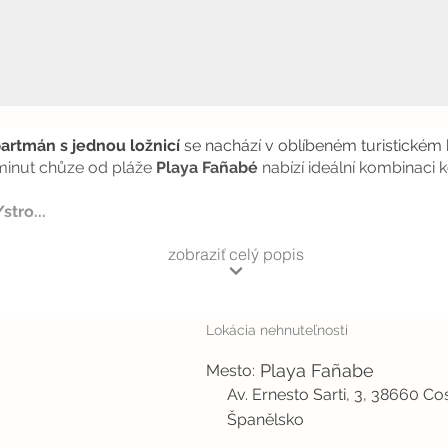
artmán s jednou ložnicí
se nachází v oblíbeném turistické
 minut chůze od pláže
Playa Fañabé
nabízí ideální kombinaci 
stro...
zobraziť celý popis
Lokácia nehnuteľnosti
Playa Fañabe
Mesto:
Av. Ernesto Sarti, 3, 38660 Co
Španělsko