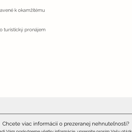
ravené k okamžitému
o turistický pronájem
Chcete viac informácií o prezeranej nehnuteľnosti?
adi Vám poskytneme všetky informácie, upresnite prosím Vašu otázk