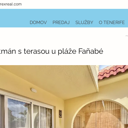
rexreal.com
DOMOV
PREDAJ
SLUŽBY
O TENERIFE
~
tmán s terasou u pláže Fañabé