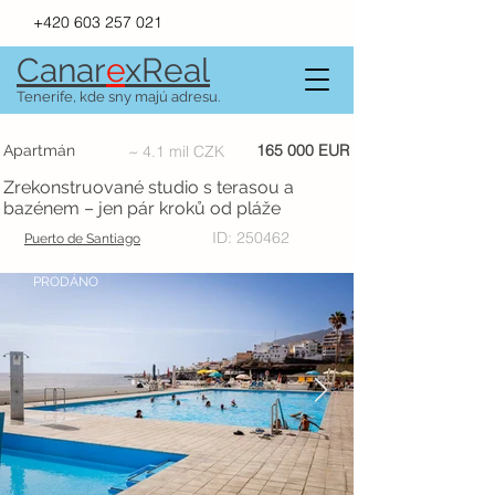
+420 603 257 021
Canar
e
xR
e
al
Tenerife, kde sny majú adresu.
165 000 EUR
Apartmán
~ 4.1 mil CZK
Zrekonstruované studio s terasou a
bazénem – jen pár kroků od pláže
ID: 250462
Puerto de Santiago
PRODÁNO