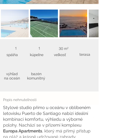
1
1
30 m²
terasa
spálňa
kúpeľne
veľkosť
výhľad
bazén
na oceán
komunitný
Popis nehnuteľnosti
Stylové studio přímo u oceánu v oblíbeném
letovisku Puerto de Santiago nabízí ideální
kombinaci komfortu, výhledu a výborné
polohy. Nachází se v přízemí komplexu
Europa Apartments
, který má přímý přístup
na pláž a krásně udržované zahrady.