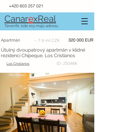
+420 603 257 021
Canar
e
xR
e
al
Tenerife, kde sny majú adresu.
320 000 EUR
Apartmán
~ 7.9 mil CZK
Útulný dvoupatrový apartmán v klidné
rezidenci Chipeque, Los Cristianos
ID: 250466
Los Cristianos
PRODÁNO