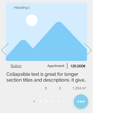
Heading 1
Button
Apartment
120.000€
Collapsible text is great for longer 
section titles and descriptions. It gives 
people access to all the info they 
3
3
1,234 m²
need, while keeping your layout 
clean. Link your text to anything, or 
set your text box to expand on click. 
Write your text here...
Dopytový formulár