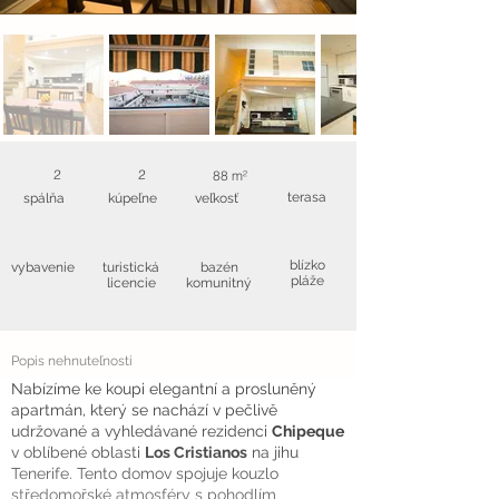
2
2
88 m²
terasa
spálňa
kúpeľne
veľkosť
blízko
vybavenie
turistická
bazén
pláže
licencie
komunitný
Popis nehnuteľnosti
Nabízíme ke koupi elegantní a prosluněný
apartmán, který se nachází v pečlivě
udržované a vyhledávané rezidenci
Chipeque
v oblíbené oblasti
Los Cristianos
na jihu
Tenerife. Tento domov spojuje kouzlo
středomořské atmosféry s pohodlím