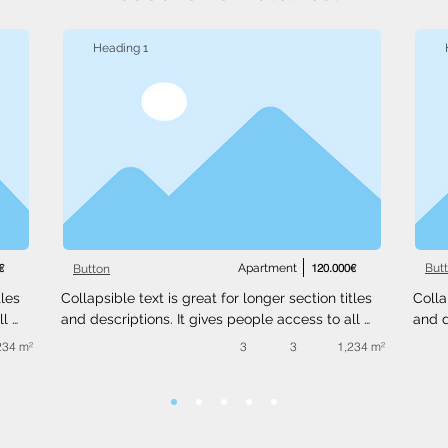
Heading 1
€
Apartment
120.000€
But
Button
les 
Collapsible text is great for longer section titles 
Colla
l 
and descriptions. It gives people access to all 
and d
 
the info they need, while keeping your layout 
the i
234 m²
3
3
1,234 m²
ext 
clean. Link your text to anything, or set your text 
clean
.
box to expand on click. Write your text here...
box t