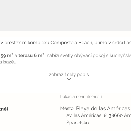
prestižním komplexu Compostela Beach, přímo v srdci Las Am
 59 m²
a
terasu 6 m²
, nabízí světlý obývací pokoj s kuchyň
 bazé...
zobraziť celý popis
Lokácia nehnuteľnosti
Playa de las Américas
Mesto:
tné)
Av. las Américas, 8, 38660 Ar
Španělsko