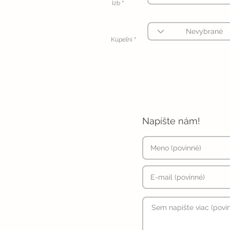
*
Izb
*
Kúpeľní
Napíšte nám!