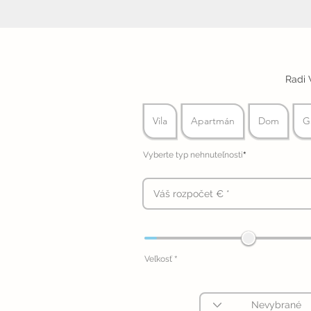
Radi 
Vila
Apartmán
Dom
G
*
Vyberte typ nehnuteľnosti
*
Veľkosť