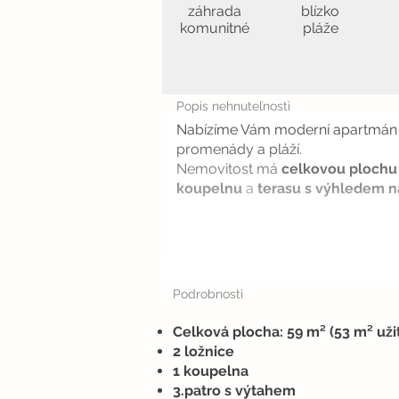
záhrada
blízko
komunitné
pláže
Popis nehnuteľnosti
Nabízíme Vám moderní apartmán v 
promenády a pláží.
Nemovitost má
celkovou plochu
koupelnu
a
terasu s výhledem na
Podrobnosti
Celková plocha: 59 m² (53 m² uži
2 ložnice
1 koupelna
3.patro s výtahem