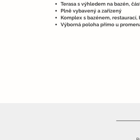
Terasa s výhledem na bazén, čás
Plně vybavený a zařízený
Komplex s bazénem, restaurací, 
Výborná poloha přímo u promená
R