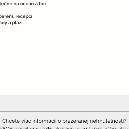
tečně na oceán a hor
barem, recepcí
dy a pláží
Chcete viac informácií o prezeranej nehnuteľnosti?
adi Vám poskytneme všetky informácie, upresnite prosím Vašu otázk