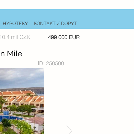
HYPOTÉKY
KONTAKT / DOPYT
10.4 mil CZK
499 000 EUR
n Mile
ID: 250500