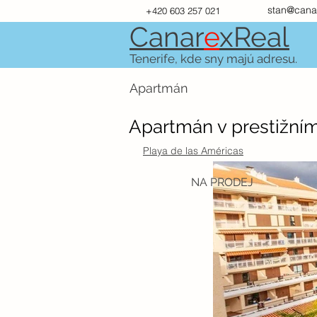
stan@cana
+420 603 257 021
Canar
e
xR
e
al
Tenerife, kde sny majú adresu.
Apartmán
Apartmán v prestižní
Playa de las Américas
NA PRODEJ