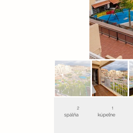
2
1
spálňa
kúpeľne