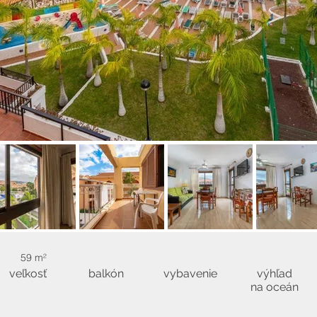
59 m²
veľkosť
balkón
vybavenie
výhľad
na oceán