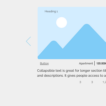
Heading 1
Button
Apartment
120.000
Collapsible text is great for longer section tit
and descriptions. It gives people access to al
the info they need, while keeping your layout
3
3
1,
clean. Link your text to anything, or set your t
box to expand on click. Write your text here..