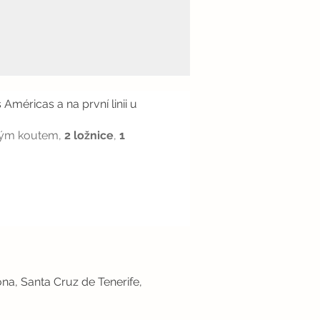
éricas a na první linii u
ským koutem,
2 ložnice
,
1
ona, Santa Cruz de Tenerife,