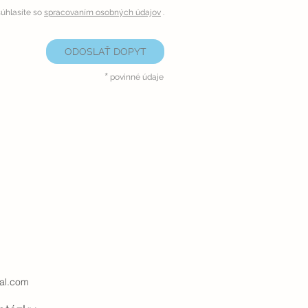
úhlasíte so
spracovaním osobných údajov
.
ODOSLAŤ DOPYT
*
povinné údaje
al.com