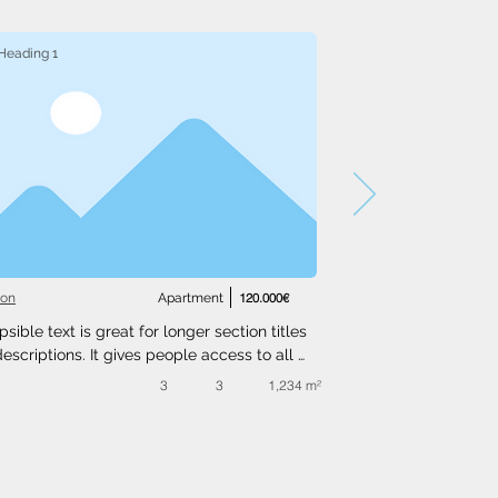
Heading 1
ton
Apartment
120.000€
psible text is great for longer section titles 
escriptions. It gives people access to all 
nfo they need, while keeping your layout 
3
3
1,234 m²
. Link your text to anything, or set your text 
o expand on click. Write your text here...