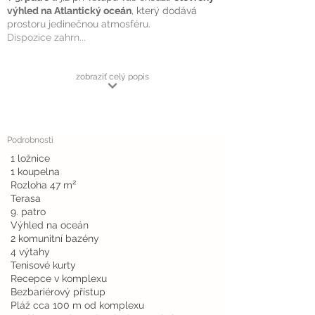
výhled na Atlantický oceán
, který dodává
prostoru jedinečnou atmosféru.
Dispozice zahrn...
zobraziť celý popis
Podrobnosti
1 ložnice
1 koupelna
Rozloha 47 m²
Terasa
9. patro
Výhled na oceán
2 komunitní bazény
4 výtahy
Tenisové kurty
Recepce v komplexu
Bezbariérový přístup
Pláž cca 100 m od komplexu