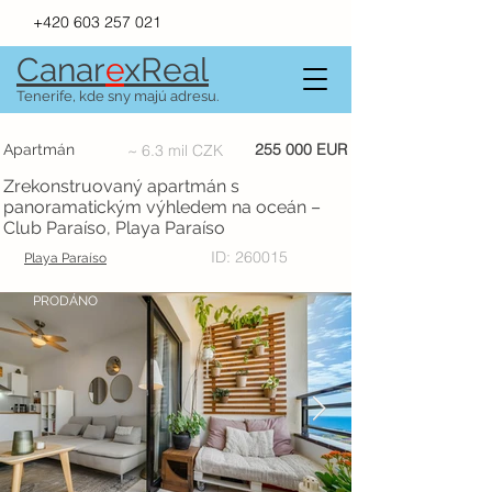
+420 603 257 021
Canar
e
xR
e
al
Tenerife, kde sny majú adresu.
255 000 EUR
Apartmán
~ 6.3 mil CZK
Zrekonstruovaný apartmán s
panoramatickým výhledem na oceán –
Club Paraíso, Playa Paraíso
ID: 260015
Playa Paraíso
PRODÁNO