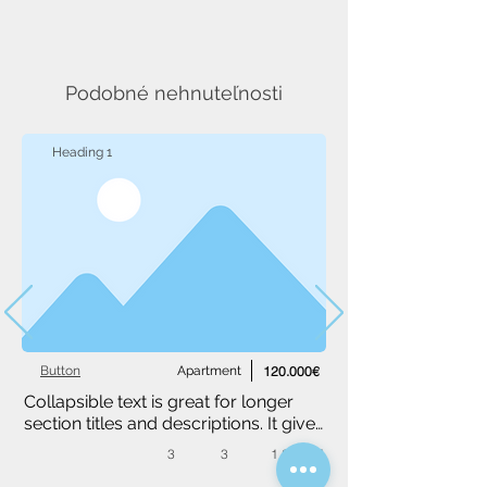
Podobné nehnuteľnosti
Heading 1
Button
Apartment
120.000€
Collapsible text is great for longer 
section titles and descriptions. It gives 
people access to all the info they 
3
3
1,234 m²
need, while keeping your layout 