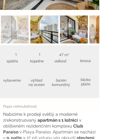
1
1
47 m²
terasa
spálňa
kúpeľne
veľkosť
blízko
vybavenie
výhľad
bazén
pláže
na oceán
komunitný
Popis nehnuteľnosti
Nabízíme k prodeji světlý a moderně
zrekonstruovaný
apartmán s 1 ložnicí
v
oblíbeném rezidenčním komplexu
Club
Paraíso
v Playa Paraíso. Apartmán se nachází
v
9. patře
a již při vstupu vás okouzlí
otevřený