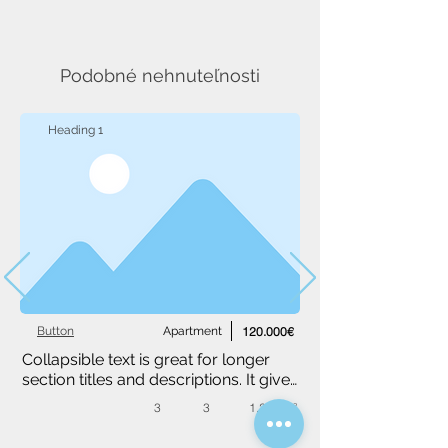
Podobné nehnuteľnosti
Heading 1
Button
Apartment
120.000€
Collapsible text is great for longer 
section titles and descriptions. It gives 
people access to all the info they 
3
3
1,234 m²
need, while keeping your layout 
clean. Link your text to anything, or 