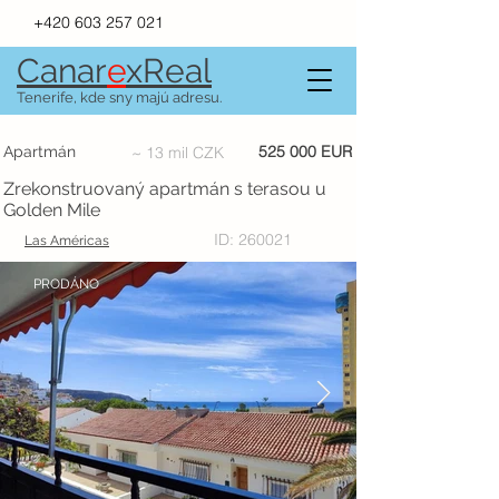
+420 603 257 021
Canar
e
xR
e
al
Tenerife, kde sny majú adresu.
525 000 EUR
Apartmán
~ 13 mil CZK
Zrekonstruovaný apartmán s terasou u
Golden Mile
ID: 260021
Las Américas
PRODÁNO