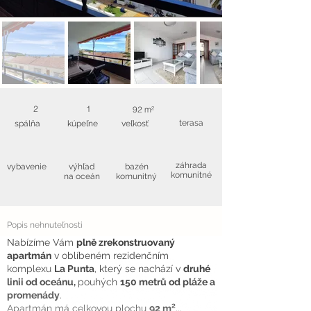
2
1
92 m²
terasa
spálňa
kúpeľne
veľkosť
záhrada
vybavenie
výhľad
bazén
komunitné
na oceán
komunitný
Popis nehnuteľnosti
Nabízíme Vám
plně zrekonstruovaný
apartmán
v oblíbeném rezidenčním
komplexu
La Punta
, který se nachází v
druhé
linii od oceánu,
pouhých
150 metrů od pláže a
promenády
.
Apartmán má celkovou plochu
92 m²
...