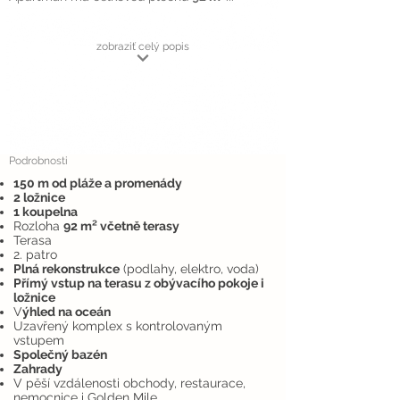
zobraziť celý popis
Podrobnosti
150 m od pláže a promenády
2 ložnice
1 koupelna
Rozloha
92 m² včetně terasy
Terasa
2. patro
Plná rekonstrukce
(podlahy, elektro, voda)
Přímý vstup na terasu z obývacího pokoje i
ložnice
V
ýhled na oceán
Uzavřený komplex s kontrolovaným
vstupem
Společný bazén
Zahrady
V pěší vzdálenosti obchody, restaurace,
nemocnice i Golden Mile