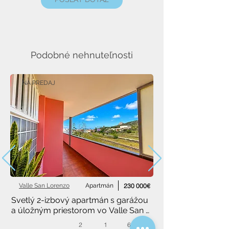
Podobné nehnuteľnosti
NA PREDAJ
Valle San Lorenzo
Apartmán
230 000€
Svetlý 2-izbový apartmán s garážou 
a úložným priestorom vo Valle San 
Lorenzo
2
1
68 m²