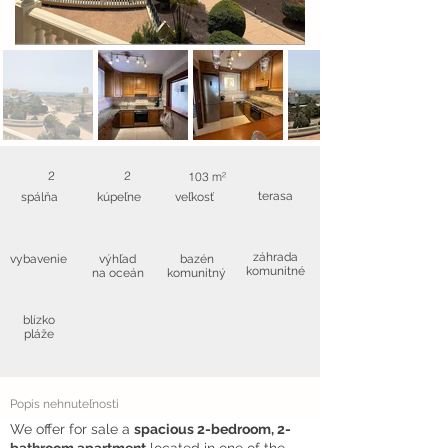
2
2
103 m²
terasa
spálňa
kúpeľne
veľkosť
záhrada
vybavenie
výhľad
bazén
komunitné
na oceán
komunitný
blízko
pláže
Popis nehnuteľnosti
We offer for sale a
spacious 2-bedroom, 2-