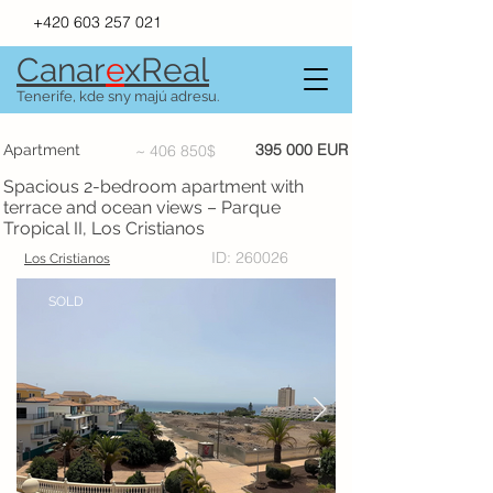
+420 603 257 021
Canar
e
xR
e
al
Tenerife, kde sny majú adresu.
395 000 EUR
Apartment
~ 406 850$
Spacious 2-bedroom apartment with
terrace and ocean views – Parque
Tropical II, Los Cristianos
ID: 260026
Los Cristianos
SOLD