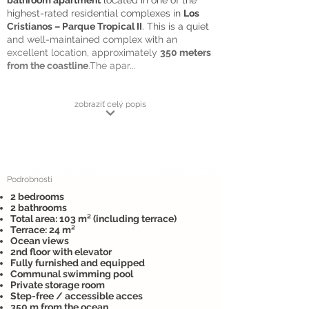
bathroom apartment
located in one of the
highest-rated residential complexes in
Los
Cristianos – Parque Tropical II
. This is a quiet
and well-maintained complex with an
excellent location, approximately
350 meters
from the coastline
.The apar...
zobraziť celý popis
Podrobnosti
2 bedrooms
2 bathrooms
Total area: 103 m² (including terrace)
Terrace: 24 m²
Ocean views
2nd floor with elevator
Fully furnished and equipped
Communal swimming pool
Private storage room
Step-free / accessible acces
350 m from the ocean