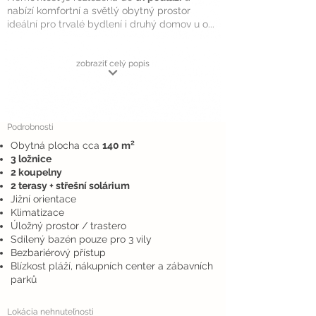
nabízí komfortní a světlý obytný prostor
ideální pro trvalé bydlení i druhý domov u o...
zobraziť celý popis
Podrobnosti
Obytná plocha cca
140 m²
3 ložnice
2 koupelny
2 terasy + střešní solárium
Jižní orientace
Klimatizace
Úložný prostor / trastero
Sdílený bazén pouze pro 3 vily
Bezbariérový přístup
Blízkost pláží, nákupních center a zábavních
parků
Lokácia nehnuteľnosti