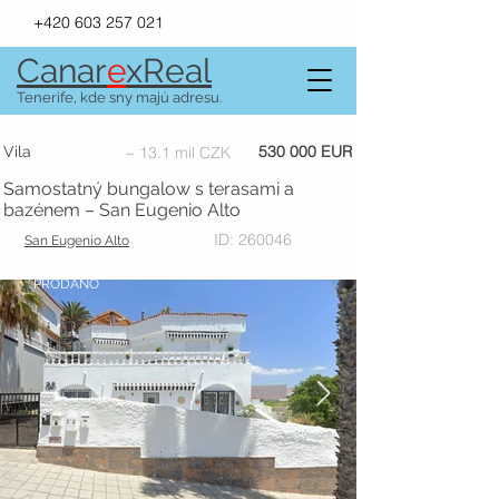
+420 603 257 021
Canar
e
xR
e
al
Tenerife, kde sny majú adresu.
530 000 EUR
Vila
~ 13.1 mil CZK
Samostatný bungalow s terasami a
bazénem – San Eugenio Alto
ID: 260046
San Eugenio Alto
PRODÁNO