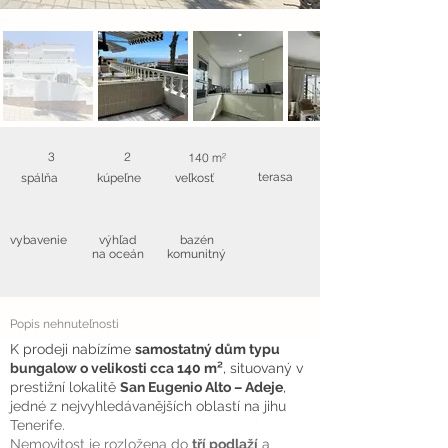
3
2
140 m²
terasa
spálňa
kúpeľne
veľkosť
vybavenie
výhľad
bazén
na oceán
komunitný
Popis nehnuteľnosti
K prodeji nabízíme
samostatný dům typu
bungalow o velikosti cca 140 m²
, situovaný v
prestižní lokalitě
San Eugenio Alto – Adeje
,
jedné z nejvyhledávanějších oblastí na jihu
Tenerife.
Nemovitost je rozložena do
tří podlaží
a