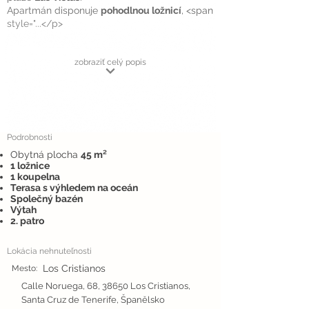
Apartmán disponuje
pohodlnou ložnicí
, <span
style="...</p>
zobraziť celý popis
Podrobnosti
Obytná plocha
45 m²
1 ložnice
1 koupelna
Terasa s výhledem na oceán
Společný bazén
Výtah
2. patro
Lokácia nehnuteľnosti
Los Cristianos
Mesto:
Calle Noruega, 68, 38650 Los Cristianos,
Santa Cruz de Tenerife, Španělsko