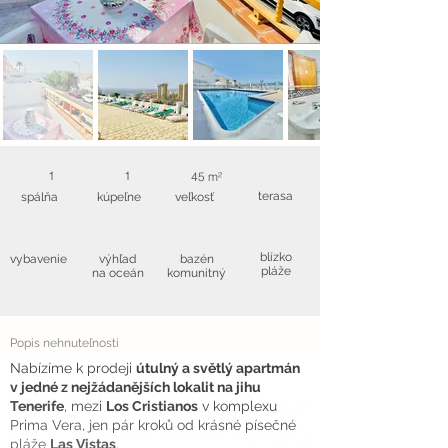
1
1
45 m²
terasa
spálňa
kúpeľne
veľkosť
blízko
vybavenie
výhľad
bazén
pláže
na oceán
komunitný
Popis nehnuteľnosti
Nabízíme k prodeji
útulný a světlý apartmán
v jedné z nejžádanějších lokalit na jihu
Tenerife
, mezi
Los Cristianos
v komplexu
Prima Vera, jen pár kroků od krásné písečné
pláže
Las Vistas
.