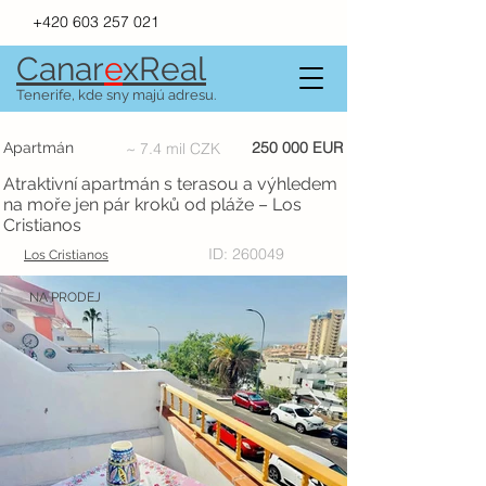
+420 603 257 021
Canar
e
xR
e
al
Tenerife, kde sny majú adresu.
250 000 EUR
Apartmán
~ 7.4 mil CZK
Atraktivní apartmán s terasou a výhledem
na moře jen pár kroků od pláže – Los
Cristianos
ID: 260049
Los Cristianos
NA PRODEJ