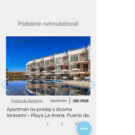
Podobné nehnuteľnosti
NA PREDAJ
Puerto de Santiago
Apartmán
280 000€
Apartmán na predaj s dvoma 
terasami – Playa La Arena, Puerto de 
Santiago
2
2
67 m²