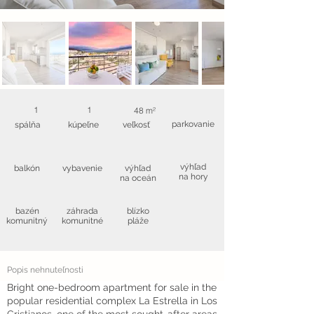
1
1
48 m²
parkovanie
spálňa
kúpeľne
veľkosť
výhľad
balkón
vybavenie
výhľad
na hory
na oceán
bazén
záhrada
blízko
komunitný
komunitné
pláže
Popis nehnuteľnosti
Bright one-bedroom apartment for sale in the
popular residential complex La Estrella in Los