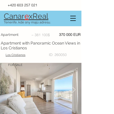
+420 603 257 021
Canar
e
xR
e
al
Tenerife, kde sny majú adresu.
370 000 EUR
Apartment
~ 381 100$
Apartment with Panoramic Ocean Views in
Los Cristianos
ID: 260050
Los Cristianos
FOR SALE