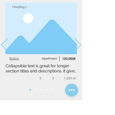
Heading 1
Button
Apartment
120.000€
Collapsible text is great for longer 
section titles and descriptions. It gives 
people access to all the info they 
3
3
1,234 m²
need, while keeping your layout 
clean. Link your text to anything, or 
set your text box to expand on click. 
Write your text here...
Dopytový formulár