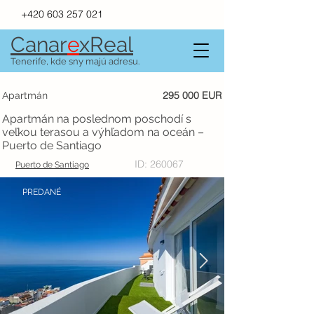
+420 603 257 021
Canar
e
xR
e
al
Tenerife, kde sny majú adresu.
295 000 EUR
Apartmán
Apartmán na poslednom poschodí s
veľkou terasou a výhľadom na oceán –
Puerto de Santiago
ID: 260067
Puerto de Santiago
PREDANÉ