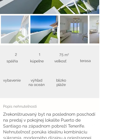
2
1
75 m²
terasa
spálňa
kúpeľne
veľkosť
vybavenie
výhľad
blízko
na oceán
pláže
Popis nehnuteľnosti
Zrekonštruovaný byt na poslednom poschodí
na predaj v pokojnej lokalite Puerto de
Santiago na západnom pobreží Tenerife.
Nehnuteľnosť ponúka ideálnu kombináciu
súkromia, moderného dizajnu a priestrannej