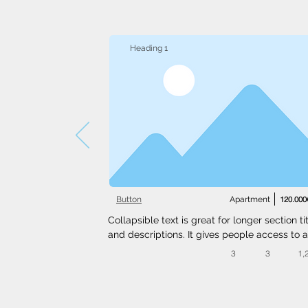
Heading 1
Button
Apartment
120.000
Collapsible text is great for longer section tit
and descriptions. It gives people access to al
the info they need, while keeping your layout
3
3
1,
clean. Link your text to anything, or set your t
box to expand on click. Write your text here..