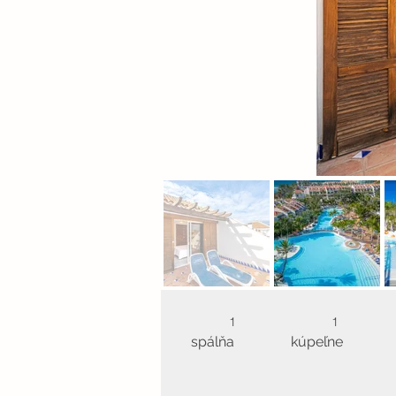
1
1
spálňa
kúpeľne