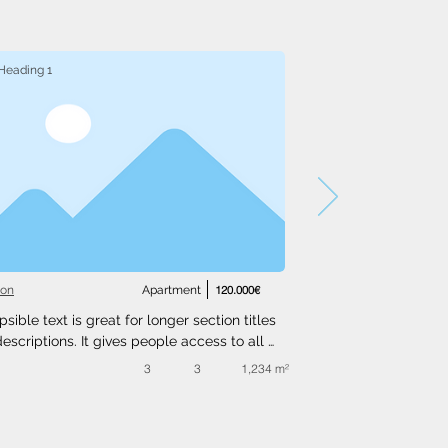
Heading 1
ton
Apartment
120.000€
psible text is great for longer section titles 
escriptions. It gives people access to all 
nfo they need, while keeping your layout 
3
3
1,234 m²
. Link your text to anything, or set your text 
o expand on click. Write your text here...