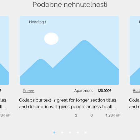
Podobné nehnuteľnosti
Heading 1
€
Apartment
120.000€
But
Button
les 
Collapsible text is great for longer section titles 
Colla
l 
and descriptions. It gives people access to all 
and d
 
the info they need, while keeping your layout 
the i
234 m²
3
3
1,234 m²
ext 
clean. Link your text to anything, or set your text 
clean
.
box to expand on click. Write your text here...
box t