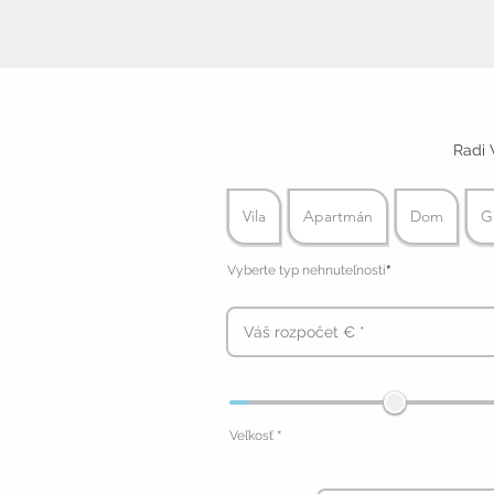
Radi 
Vila
Apartmán
Dom
G
*
Vyberte typ nehnuteľnosti
*
Veľkosť