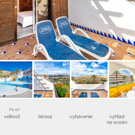
74 m²
veľkosť
terasa
vybavenie
výhľad
na oceán