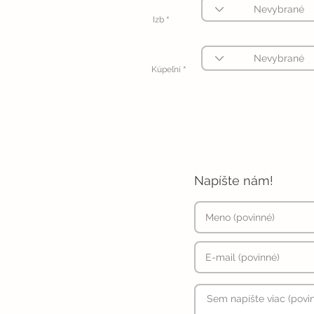
*
Izb
*
Kúpeľní
Napíšte nám!