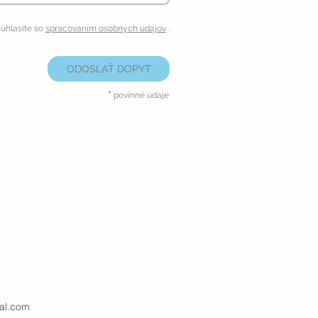
úhlasíte so
spracovaním osobných údajov
.
ODOSLAŤ DOPYT
*
povinné údaje
al.com