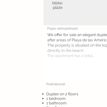
blízko
pláže
Popis nehnuteľnosti
We offer for sale an elegant dupl
after areas of Playa de las América
The property is situated on the t
directly to the beach.
The apartment has a total...
Podrobnosti
Duplex on 2 floors
1 bedroom
1 bathroom