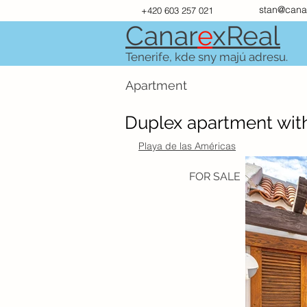
stan@cana
+420 603 257 021
Canar
e
xR
e
al
Tenerife, kde sny majú adresu.
Apartment
Duplex apartment with
Playa de las Américas
FOR SALE