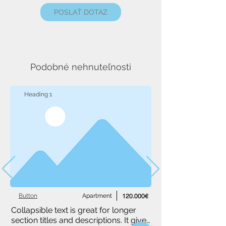
POSLAŤ DOTAZ
Podobné nehnuteľnosti
Heading 1
Button
Apartment
120.000€
Collapsible text is great for longer 
section titles and descriptions. It gives 