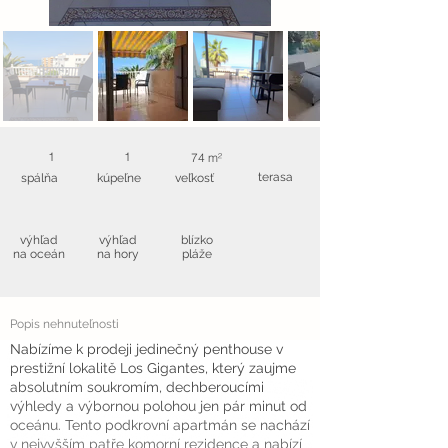
1
1
74 m²
terasa
spálňa
kúpeľne
veľkosť
výhľad
výhľad
blízko
na oceán
na hory
pláže
Popis nehnuteľnosti
Nabízíme k prodeji jedinečný penthouse v
prestižní lokalitě Los Gigantes, který zaujme
absolutním soukromím, dechberoucími
výhledy a výbornou polohou jen pár minut od
oceánu. Tento podkrovní apartmán se nachází
v nejvyšším patře komorní rezidence a nabízí