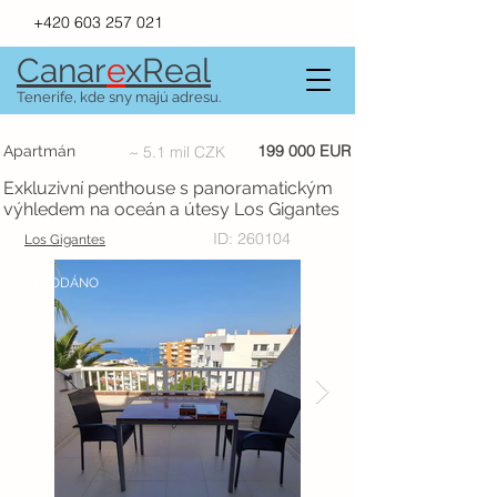
+420 603 257 021
Canar
e
xR
e
al
Tenerife, kde sny majú adresu.
199 000 EUR
Apartmán
~ 5.1 mil CZK
Exkluzivní penthouse s panoramatickým
výhledem na oceán a útesy Los Gigantes
ID: 260104
Los Gigantes
PRODÁNO