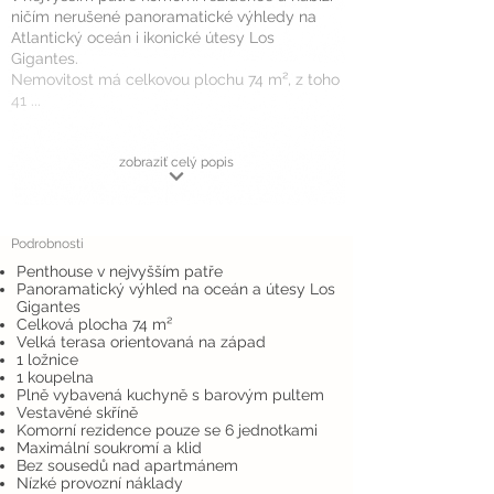
ničím nerušené panoramatické výhledy na
Atlantický oceán i ikonické útesy Los
Gigantes.
Nemovitost má celkovou plochu 74 m², z toho
41 ...
zobraziť celý popis
Podrobnosti
Penthouse v nejvyšším patře
Panoramatický výhled na oceán a útesy Los
Gigantes
Celková plocha 74 m²
Velká terasa orientovaná na západ
1 ložnice
1 koupelna
Plně vybavená kuchyně s barovým pultem
Vestavěné skříně
Komorní rezidence pouze se 6 jednotkami
Maximální soukromí a klid
Bez sousedů nad apartmánem
Nízké provozní náklady