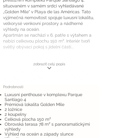
prestižním komplexu Parque Santiago 4,
situovaném v samém srdci vyhledávané
„Golden Mile“ v Playa de las Américas. Tato
výjimečná nemovitost spojuje luxusní lokalitu,
velkorysé venkovní prostory a nádherné
výhledy na oceán.
Apartmán se nachází v 6. patře s výtahem a
nabízí celkovou plochu 150 m². Interiér tvoří
světlý obývací pokoj s jídelní částí...
zobraziť celý popis
Podrobnosti
Luxusní penthouse v komplexu Parque
Santiago 4
Prémiová lokalita Golden Mile
2 ložnice
2 koupelny
Celková plocha 150 m²
Obrovská terasa 78 m² s panoramatickými
výhledy
Výhled na oceán a západy slunce