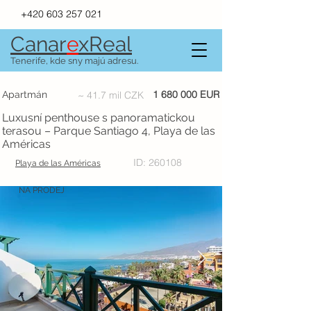
+420 603 257 021
Canar
e
xR
e
al
Tenerife, kde sny majú adresu.
1 680 000
EUR
Apartmán
~ 41.7 mil CZK
Luxusní penthouse s panoramatickou
terasou – Parque Santiago 4, Playa de las
Américas
ID: 260108
Playa de las Américas
NA PRODEJ