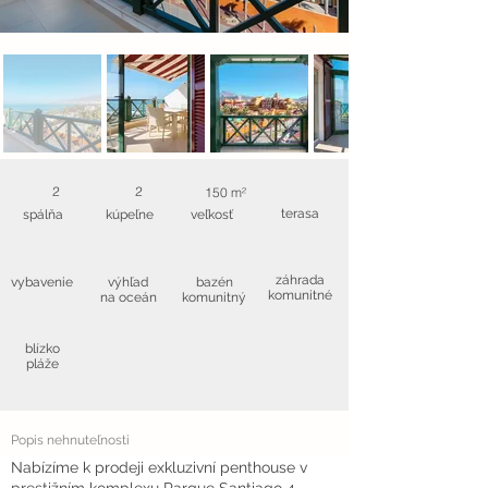
2
2
150 m²
terasa
spálňa
kúpeľne
veľkosť
záhrada
vybavenie
výhľad
bazén
komunitné
na oceán
komunitný
blízko
pláže
Popis nehnuteľnosti
Nabízíme k prodeji exkluzivní penthouse v