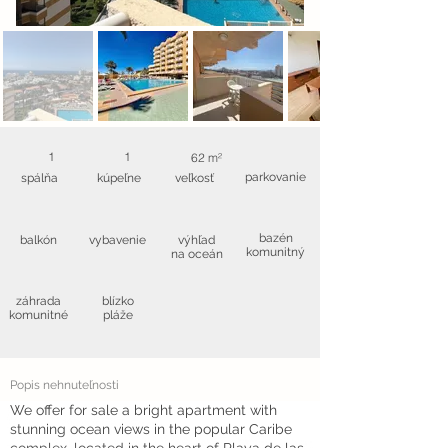
1
1
62 m²
parkovanie
spálňa
kúpeľne
veľkosť
bazén
balkón
vybavenie
výhľad
komunitný
na oceán
záhrada
blízko
komunitné
pláže
Popis nehnuteľnosti
We offer for sale a bright apartment with
stunning ocean views in the popular Caribe