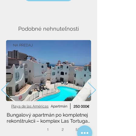
Podobné nehnuteľnosti
NA PREDAJ
Playa de las Américas
Apartmán
250 000€
Bungalový apartmán po kompletnej 
rekonštrukcii – komplex Las Tortugas, 
Playa de las Américas
1
2
52 m²