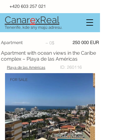
+420 603 257 021
Canar
e
xR
e
al
Tenerife, kde sny majú adresu.
250 000 EUR
Apartment
~ 0$
Apartment with ocean views in the Caribe
complex – Playa de las Américas
ID: 260116
Playa de las Américas
FOR SALE