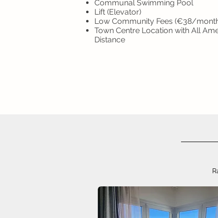
Communal Swimming Pool
Lift (Elevator)
Low Community Fees (€38/month
Town Centre Location with All Ame
Distance
R