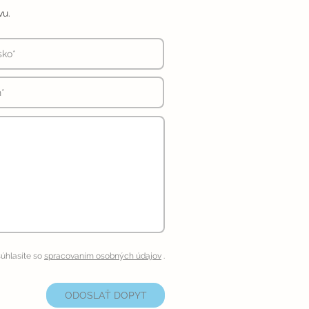
vu.
úhlasíte so
spracovaním osobných údajov
.
ODOSLAŤ DOPYT