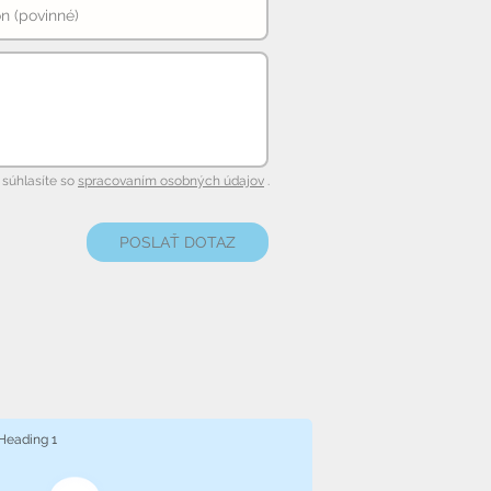
súhlasíte so
spracovaním osobných údajov
.
POSLAŤ DOTAZ
Heading 1