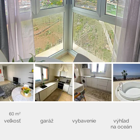
60 m²
veľkosť
garáž
vybavenie
výhľad
na oceán