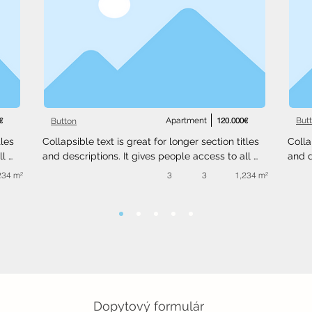
€
Apartment
120.000€
But
Button
les 
Collapsible text is great for longer section titles 
Colla
l 
and descriptions. It gives people access to all 
and d
 
the info they need, while keeping your layout 
the i
234 m²
3
3
1,234 m²
ext 
clean. Link your text to anything, or set your text 
clean
.
box to expand on click. Write your text here...
box t
Dopytový formulár