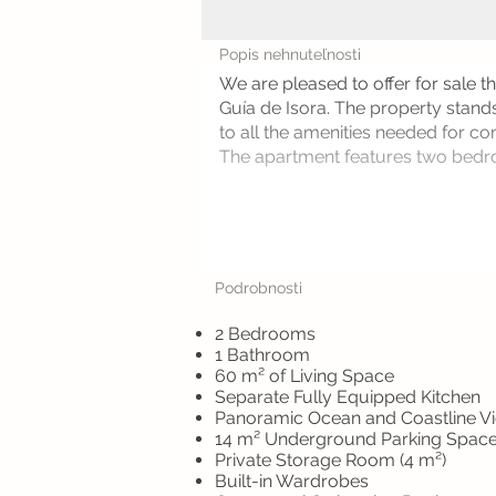
Popis nehnuteľnosti
We are pleased to offer for sale t
Guía de Isora. The property stands 
to all the amenities needed for co
The apartment features two bedro
Podrobnosti
2 Bedrooms
1 Bathroom
60 m² of Living Space
Separate Fully Equipped Kitchen
Panoramic Ocean and Coastline V
14 m² Underground Parking Spac
Private Storage Room (4 m²)
Built-in Wardrobes