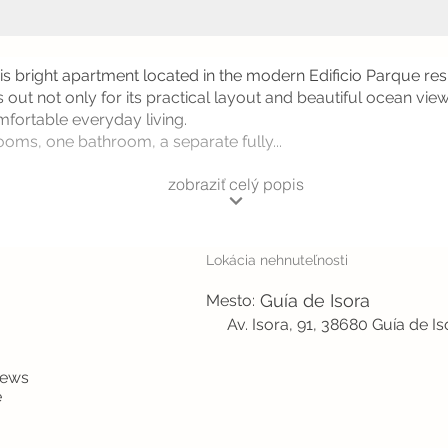
his bright apartment located in the modern Edificio Parque res
out not only for its practical layout and beautiful ocean views
mfortable everyday living.
oms, one bathroom, a separate fully...
zobraziť celý popis
Lokácia nehnuteľnosti
Guía de Isora
Mesto:
Av. Isora, 91, 38680 Guía de I
iews
e