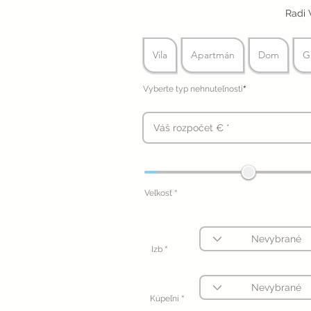
Radi 
Vila
Apartmán
Dom
G
*
Vyberte typ nehnuteľnosti
*
Veľkosť
*
Izb
*
Kúpeľní