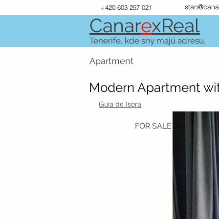
stan@cana
+420 603 257 021
Canar
e
xR
e
al
Tenerife, kde sny majú adresu.
Apartment
Modern Apartment with
Guía de Isora
FOR SALE