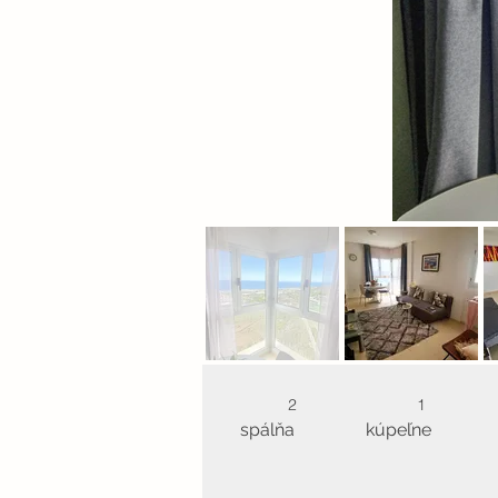
2
1
spálňa
kúpeľne