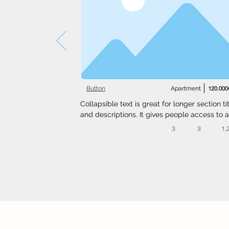
Button
Apartment
120.000
Collapsible text is great for longer section tit
and descriptions. It gives people access to al
the info they need, while keeping your layout
3
3
1,
clean. Link your text to anything, or set your t
box to expand on click. Write your text here..