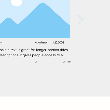
ton
Apartment
120.000€
psible text is great for longer section titles 
escriptions. It gives people access to all 
nfo they need, while keeping your layout 
3
3
1,234 m²
. Link your text to anything, or set your text 
o expand on click. Write your text here...