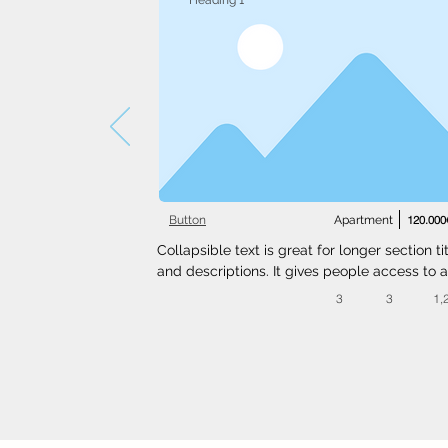
Heading 1
Button
Apartment
120.000
Collapsible text is great for longer section tit
and descriptions. It gives people access to al
the info they need, while keeping your layout
3
3
1,
clean. Link your text to anything, or set your t
box to expand on click. Write your text here..