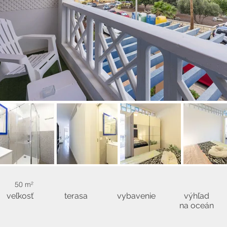
50 m²
veľkosť
terasa
vybavenie
výhľad
na oceán