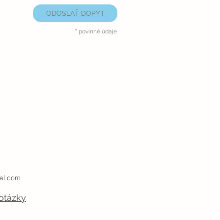
ODOSLAŤ DOPYT
*
povinné údaje
al.com
otázky